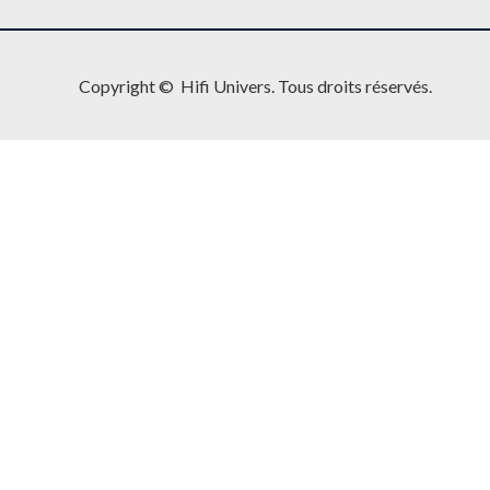
Copyright © Hifi Univers. Tous droits réservés.
Write a review
Your rating
Title
*