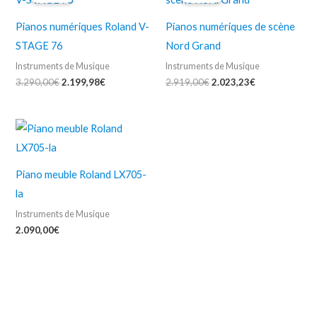
était :
est :
était :
est :
3.290,00€.
2.199,98€.
2.919,00€.
2.023,23€.
Pianos numériques Roland V-
Pianos numériques de scène
STAGE 76
Nord Grand
Instruments de Musique
Instruments de Musique
3.290,00
€
2.199,98
€
2.919,00
€
2.023,23
€
Piano meuble Roland LX705-
la
Instruments de Musique
2.090,00
€