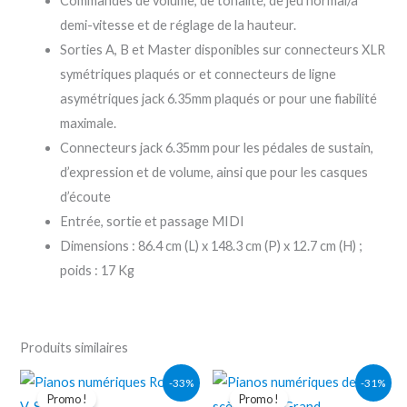
Commandes de volume, de tonalité, de jeu normal/à
demi-vitesse et de réglage de la hauteur.
Sorties A, B et Master disponibles sur connecteurs XLR
symétriques plaqués or et connecteurs de ligne
asymétriques jack 6.35mm plaqués or pour une fiabilité
maximale.
Connecteurs jack 6.35mm pour les pédales de sustain,
d’expression et de volume, ainsi que pour les casques
d’écoute
Entrée, sortie et passage MIDI
Dimensions : 86.4 cm (L) x 148.3 cm (P) x 12.7 cm (H) ;
poids : 17 Kg
Produits similaires
Le
Le
Le
Le
-33%
-31%
prix
prix
prix
prix
Promo !
Promo !
initial
actuel
initial
actuel