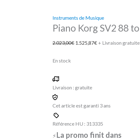
Instruments de Musique
Piano Korg SV2 88 t
2.023,00
€
1.525,87
€
+ Livraison gratuite
En stock
Livraison :
gratuite
Cet article est garanti
3 ans
Référence HU :
313335
La promo finit dans
⚡