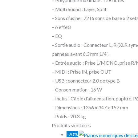
– Polyphonie maximale : 128 notes
– Multi Sound : Layer, Split
– Sons d’usine : 72 (6 sons de base x 2 sets
– 6 effets
– EQ
– Sortie audio : Connecteur L, R (XLR sy
panneau avant 6,3 mm 1/4″.
– Entrée audio : Prise L/MONO, prise 
– MIDI : Prise IN, prise OUT
– USB : connecteur 2.0 de type B
– Consommation : 16 W
– Inclus : Câble d’alimentation, pupitre,
– Dimensions : 1356 x 347 x 157 mm
– Poids : 20.3 kg
Produits similaires
-20%