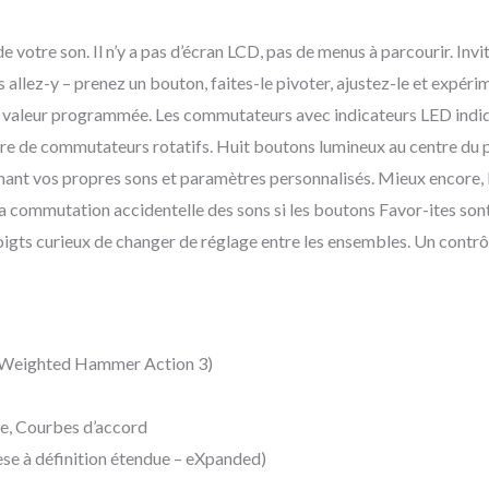
e votre son. Il n’y a pas d’écran LCD, pas de menus à parcourir. Invi
s allez-y – prenez un bouton, faites-le pivoter, ajustez-le et expér
 valeur programmée. Les commutateurs avec indicateurs LED indiquen
paire de commutateurs rotatifs. Huit boutons lumineux au centre du
nant vos propres sons et paramètres personnalisés. Mieux encore,
a commutation accidentelle des sons si les boutons Favor-ites son
igts curieux de changer de réglage entre les ensembles. Un contrôle
al Weighted Hammer Action 3)
e, Courbes d’accord
èse à définition étendue – eXpanded)