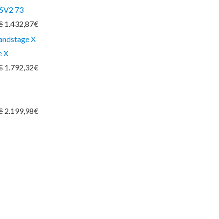
 SV2 73
€
1.432,87
€
e X
€
1.792,32
€
€
2.199,98
€