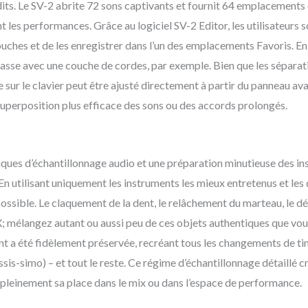
dits. Le SV-2 abrite 72 sons captivants et fournit 64 emplacements
les performances. Grâce au logiciel SV-2 Editor, les utilisateurs s
hes et de les enregistrer dans l’un des emplacements Favoris. En f
/ basse avec une couche de cordes, par exemple. Bien que les séparat
ge sur le clavier peut être ajusté directement à partir du panneau av
superposition plus efficace des sons ou des accords prolongés.
es d’échantillonnage audio et une préparation minutieuse des inst
. En utilisant uniquement les instruments les mieux entretenus et l
ossible. Le claquement de la dent, le relâchement du marteau, le d
 mélangez autant ou aussi peu de ces objets authentiques que vou
 a été fidèlement préservée, recréant tous les changements de ti
issis-simo) – et tout le reste. Ce régime d’échantillonnage détaillé 
pleinement sa place dans le mix ou dans l’espace de performance.