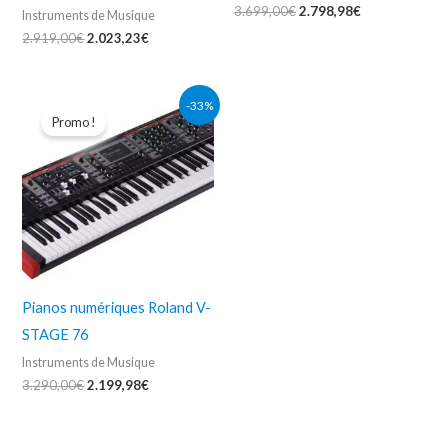
3.699,00
€
2.798,98
€
Instruments de Musique
2.919,00
€
2.023,23
€
Le
Le
-33%
prix
prix
Promo !
initial
actuel
était :
est :
3.290,00€.
2.199,98€.
Pianos numériques Roland V-
STAGE 76
Instruments de Musique
3.290,00
€
2.199,98
€