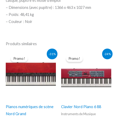
casque, pupitre et mode d’emploi
– Dimensions (avec pupitre) : 1366 x 463 x 1027 mm
– Poids: 48,41 kg
– Couleur : Noir
Produits similaires
Le
Le
Le
Le
-31%
-24%
prix
prix
prix
prix
Promo !
Promo !
initial
actuel
initial
actuel
était :
est :
était :
est :
2.919,00€.
2.023,23€.
3.699,00€.
2.798,98€.
Pianos numériques de scène
Clavier Nord Piano 6 88
Nord Grand
Instruments de Musique