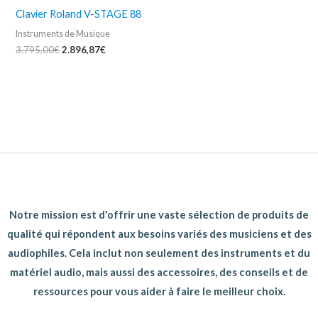
3.795,00€.
2.896,87€.
Clavier Roland V-STAGE 88
Instruments de Musique
3.795,00
€
2.896,87
€
Notre mission est d'offrir une vaste sélection de produits de
qualité qui répondent aux besoins variés des musiciens et des
audiophiles. Cela inclut non seulement des instruments et du
matériel audio, mais aussi des accessoires, des conseils et de
ressources pour vous aider à faire le meilleur choix.