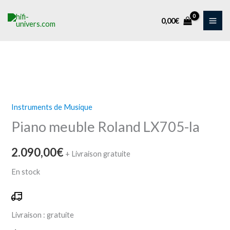
Aller
au
0,00
€
contenu
quantité
de
Instruments de Musique
Piano
Piano meuble Roland LX705-la
meuble
Roland
2.090,00
€
LX705-
+ Livraison gratuite
la
En stock
Livraison :
gratuite