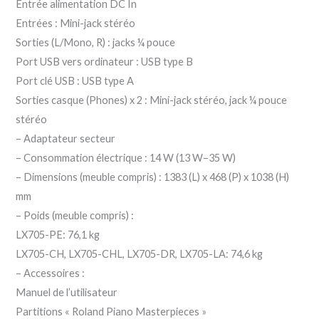
Entrée alimentation DC In
Entrées : Mini-jack stéréo
Sorties (L/Mono, R) : jacks ¼ pouce
Port USB vers ordinateur : USB type B
Port clé USB : USB type A
Sorties casque (Phones) x 2 : Mini-jack stéréo, jack ¼ pouce
stéréo
– Adaptateur secteur
– Consommation électrique : 14 W (13 W–35 W)
– Dimensions (meuble compris) : 1383 (L) x 468 (P) x 1038 (H)
mm
– Poids (meuble compris) :
LX705-PE: 76,1 kg
LX705-CH, LX705-CHL, LX705-DR, LX705-LA: 74,6 kg
– Accessoires :
Manuel de l’utilisateur
Partitions « Roland Piano Masterpieces »