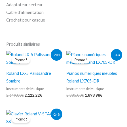
Adaptateur secteur
Câble d’alimentation
Crochet pour casque
Produits similaires
Le
Le
Le
Le
-20%
-34%
prix
prix
prix
prix
Promo !
Promo !
initial
actuel
initial
actuel
était :
est :
était :
est :
2.649,00€.
2.122,22€.
2.885,00€.
1.898,98€.
Roland LX-5 Palissandre
Pianos numériques meubles
Sombre
Roland LX705-DR
Instruments de Musique
Instruments de Musique
2.649,00
€
2.122,22
€
2.885,00
€
1.898,98
€
Le
Le
-24%
prix
prix
Promo !
initial
actuel
était :
est :