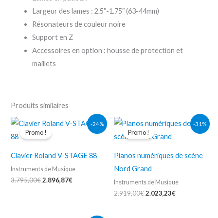
Largeur des lames : 2.5″-1.75″ (63-44mm)
Résonateurs de couleur noire
Support en Z
Accessoires en option : housse de protection et
maillets
Produits similaires
Le
Le
Le
Le
-24%
-31%
prix
prix
prix
prix
Promo !
Promo !
initial
actuel
initial
actuel
était :
est :
était :
est :
3.795,00€.
2.896,87€.
2.919,00€.
2.023,23€.
Clavier Roland V-STAGE 88
Pianos numériques de scène
Nord Grand
Instruments de Musique
3.795,00
€
2.896,87
€
Instruments de Musique
2.919,00
€
2.023,23
€