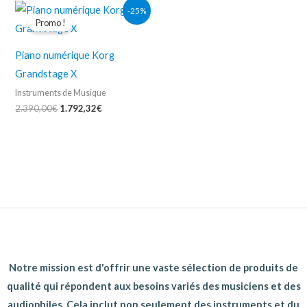
Le
Le
-25%
prix
prix
Promo !
initial
actuel
était :
est :
2.390,00€.
1.792,32€.
Piano numérique Korg
Grandstage X
Instruments de Musique
2.390,00
€
1.792,32
€
Notre mission est d'offrir une vaste sélection de produits de
qualité qui répondent aux besoins variés des musiciens et des
audiophiles. Cela inclut non seulement des instruments et du