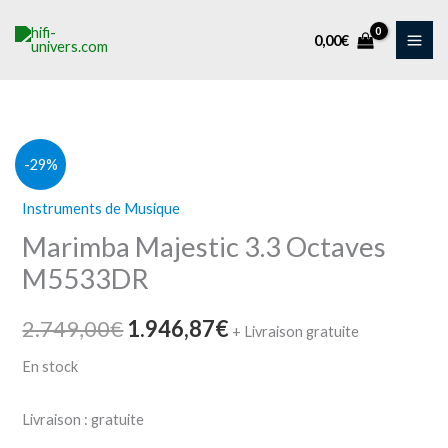
Aller
au
0,00
€
contenu
quantité
Le
Le
-29%
de
prix
prix
Instruments de Musique
Marimba
Marimba Majestic 3.3 Octaves
Majestic
initial
actuel
3.3
M5533DR
était :
est :
Octaves
2.749,00€.
1.946,87€.
M5533DR
2.749,00
€
1.946,87
€
+ Livraison gratuite
En stock
Livraison :
gratuite