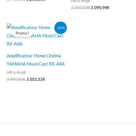
Hifi & Ampli
2.590,00
€
2.090,98
€
Le
Le
-24%
prix
prix
Promo !
initial
actuel
était :
est :
3.990,00€.
3.032,32€.
Amplificateur Home Cinéma
YAMAHA MusicCast RX-A8A
Hifi & Ampli
3.990,00
€
3.032,32
€