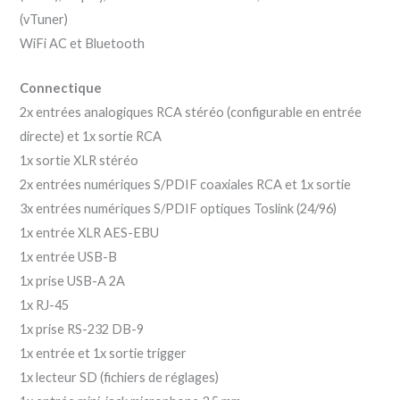
(vTuner)
WiFi AC et Bluetooth
Connectique
2x entrées analogiques RCA stéréo (configurable en entrée
directe) et 1x sortie RCA
1x sortie XLR stéréo
2x entrées numériques S/PDIF coaxiales RCA et 1x sortie
3x entrées numériques S/PDIF optiques Toslink (24/96)
1x entrée XLR AES-EBU
1x entrée USB-B
1x prise USB-A 2A
1x RJ-45
1x prise RS-232 DB-9
1x entrée et 1x sortie trigger
1x lecteur SD (fichiers de réglages)