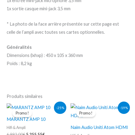
1x entrée mini-jack microphone 3,5 mm
1x sortie casque mini-jack 3,5 mm
* La photo de la face arrière présentée sur cette page est
celle de l’ampli avec toutes ses cartes optionnelles.
Généralités
Dimensions (lxhxp) : 450 x 105 x 360 mm
Poids : 8,2 kg
Produits similaires
Le
Le
Le
Le
-25%
-19%
prix
prix
prix
prix
Promo !
Promo !
initial
actuel
initial
actuel
MARANTZ AMP 10
était :
est :
était :
est :
6.992,00€.
5.255,55€.
2.590,00€.
2.090,98€.
Naim Audio Uniti Atom HDMI
Hifi & Ampli
6.992,00
€
5.255,55
€