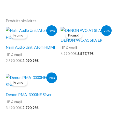
Produits similaires
Le
Le
Le
Le
-19%
-20%
prix
prix
prix
prix
Promo !
Promo !
initial
actuel
initial
actuel
DENON AVC-A1 SILVER
était :
est :
était :
est :
2.590,00€.
2.090,98€.
6.990,00€.
5.577,77€.
Naim Audio Uniti Atom HDMI
Hifi & Ampli
6.990,00
€
5.577,77
€
Hifi & Ampli
2.590,00
€
2.090,98
€
Le
Le
-20%
prix
prix
Promo !
initial
actuel
était :
est :
3.490,00€.
2.790,98€.
Denon PMA-3000NE Silver
Hifi & Ampli
3.490,00
€
2.790,98
€