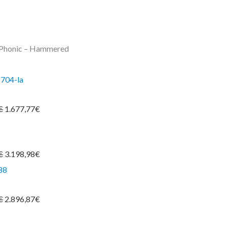
 Phonic – Hammered
€
1.677,77
€
€
3.198,98
€
€
2.896,87
€