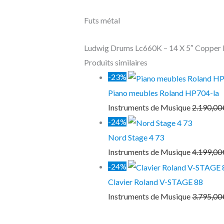
Futs métal
Ludwig Drums
Lc660K – 14 X 5″ Copper
Produits similaires
-23%
Piano meubles Roland HP704-la
Instruments de Musique
2.190,00
-24%
Nord Stage 4 73
Instruments de Musique
4.199,00
-24%
Clavier Roland V-STAGE 88
Instruments de Musique
3.795,00