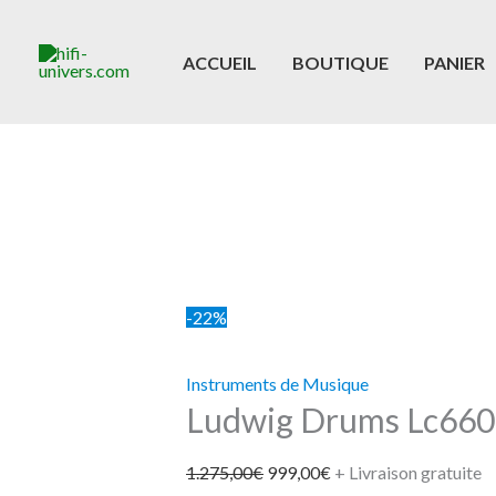
Aller
quantité
Le
Le
Promo !
Promo !
Promo !
au
de
prix
prix
ACCUEIL
BOUTIQUE
PANIER
contenu
Ludwig
initial
actuel
Drums
était :
est :
Lc660K
1.275,00€.
999,00€.
-
14
X
5"
-22%
Instruments de Musique
Ludwig Drums Lc660K
1.275,00
€
999,00
€
+ Livraison gratuite