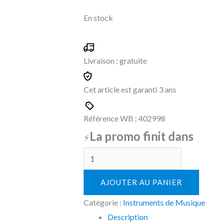
En stock
Livraison :
gratuite
Cet article est garanti
3 ans
Référence WB :
402998
La promo finit dans
⚡
AJOUTER AU PANIER
Catégorie :
Instruments de Musique
Description