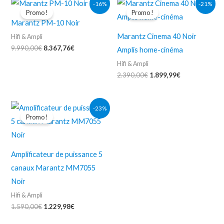
-16%
-21%
prix
prix
prix
prix
Promo !
Promo !
initial
actuel
initial
actuel
Marantz PM-10 Noir
était :
est :
était :
est :
9.990,00€.
8.367,76€.
2.390,00€.
1.899,99€.
Marantz Cinema 40 Noir
Hifi & Ampli
9.990,00
€
8.367,76
€
Amplis home-cinéma
Hifi & Ampli
2.390,00
€
1.899,99
€
Le
Le
-23%
prix
prix
Promo !
initial
actuel
était :
est :
1.590,00€.
1.229,98€.
Amplificateur de puissance 5
canaux Marantz MM7055
Noir
Hifi & Ampli
1.590,00
€
1.229,98
€