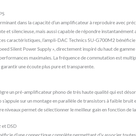
PS
erminant dans la capacité d’un amplificateur à reproduire avec préci
ante et silencieuse, mais aussi capable de répondre instantanément 
r ces caractéristiques, l’ampli-DAC Technics SU-G700M2 bénéficie d
ed Silent Power Supply », directement inspiré du haut de gamme T
 performances maximales. La fréquence de commutation est multipl
 garantir une écoute plus pure et transparente.
re un pré-amplificateur phono de très haute qualité qui est désor
s’appuie sur un montage en parallèle de transistors à faible bruit 
e niveaux permet de sélectionner le meilleur gain en fonction de la 
z et DSD
ficie d’une connectique complète permettant d’y associer toutes 