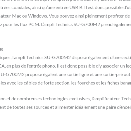
es coaxiales, ainsi qu’une entrée USB B. Il est donc possible d’uti
ur Mac ou Windows. Vous pouvez ainsi pleinement profiter de t
kHz pour les flux PCM. L’ampli Technics SU-G700M2 prend égalemen
ue
iques, l’ampli Technics SU-G700M2 dispose également d’une secti
, en plus de l’entrée phono. Il est donc possible d’y associer un l
 SU-G700M2 propose égalent une sortie ligne et une sortie-pré out
les avec les câbles de forte section, les fourches et les fiches bana
ion et de nombreuses technologies exclusives, l’amplificateur Te
ent de toutes ses sources et alimenter idéalement une paire d’enc