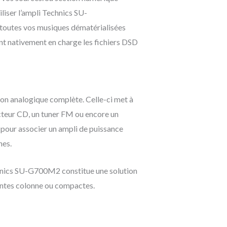
liser l’ampli Technics SU-
outes vos musiques dématérialisées
t nativement en charge les fichiers DSD
on analogique complète. Celle-ci met à
ecteur CD, un tuner FM ou encore un
 pour associer un ampli de puissance
nes.
chnics SU-G700M2 constitue une solution
eintes colonne ou compactes.