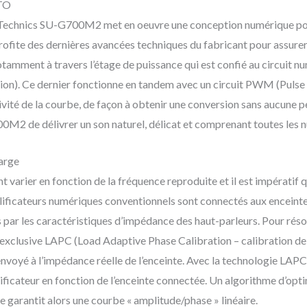
ETO
Technics SU-G700M2 met en oeuvre une conception numérique pour 
rofite des dernières avancées techniques du fabricant pour assurer
notamment à travers l’étage de puissance qui est confié au circuit 
ion). Ce dernier fonctionne en tandem avec un circuit PWM (Pulse
sivité de la courbe, de façon à obtenir une conversion sans aucune
M2 de délivrer un son naturel, délicat et comprenant toutes les n
arge
 varier en fonction de la fréquence reproduite et il est impératif q
lificateurs numériques conventionnels sont connectés aux enceintes 
és par les caractéristiques d’impédance des haut-parleurs. Pour ré
xclusive LAPC (Load Adaptive Phase Calibration – calibration de 
nvoyé à l’impédance réelle de l’enceinte. Avec la technologie LAPC,
ficateur en fonction de l’enceinte connectée. Un algorithme d’opti
e garantit alors une courbe « amplitude/phase » linéaire.