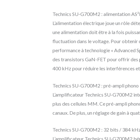
Technics SU-G700M2 : alimentation AS²
L’alimentation électrique joue un rôle dét
une alimentation doit être à la fois puiss
fluctuation dans le voltage. Pour obteni
performance à technologie « Advanced Spe
des transistors GaN-FET pour offrir des
400 kHz pour réduire les interférences et
Technics SU-G700M2 : pré-ampli phono
L’amplificateur Technics SU-G700M2 intèg
plus des cellules MM. Ce pré-ampli phono 
canaux. De plus, un réglage de gain à quatr
Technics SU-G700M2 : 32 bits / 384 kH
L’amplificateur Technics SU-G700M2 béné