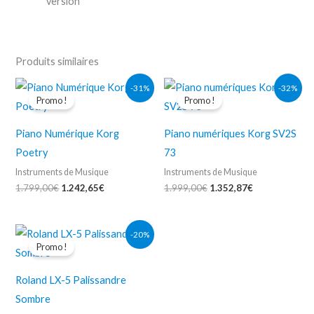
version
Produits similaires
Le
Le
Le
Le
-31%
-32%
prix
prix
prix
prix
Promo !
Promo !
initial
actuel
initial
actuel
était :
est :
était :
est :
1.799,00€.
1.242,65€.
1.999,00€.
1.352,87€.
Piano Numérique Korg
Piano numériques Korg SV2S
Poetry
73
Instruments de Musique
Instruments de Musique
1.799,00
€
1.242,65
€
1.999,00
€
1.352,87
€
Le
Le
-20%
prix
prix
Promo !
initial
actuel
était :
est :
2.649,00€.
2.122,22€.
Roland LX-5 Palissandre
Sombre