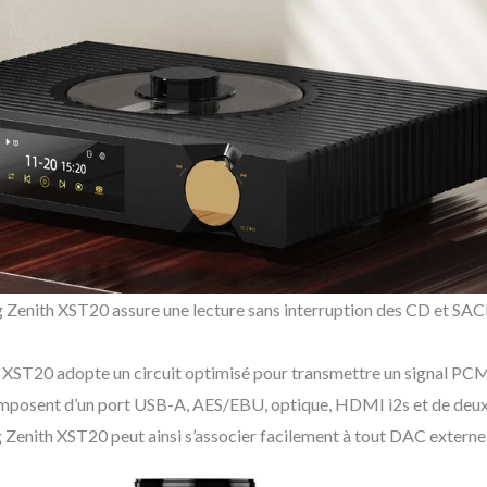
g Zenith XST20 assure une lecture sans interruption des CD et SA
XST20 adopte un circuit optimisé pour transmettre un signal PCM 
 composent d’un port USB-A, AES/EBU, optique, HDMI i2s et de deux
 Zenith XST20 peut ainsi s’associer facilement à tout DAC extern