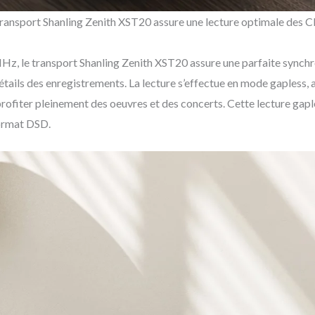
 transport Shanling Zenith XST20 assure une lecture optimale de
z, le transport Shanling Zenith XST20 assure une parfaite synchr
détails des enregistrements. La lecture s’effectue en mode gapless, 
r profiter pleinement des oeuvres et des concerts. Cette lecture ga
ormat DSD.