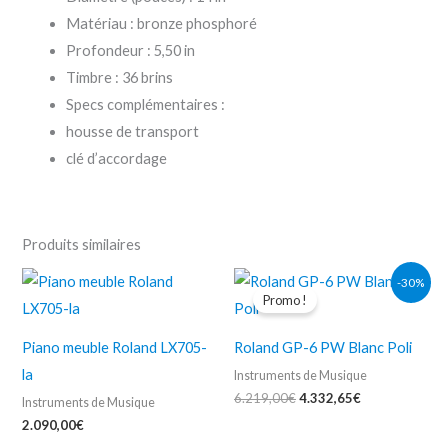
Matériau : bronze phosphoré
Profondeur : 5,50 in
Timbre : 36 brins
Specs complémentaires :
housse de transport
clé d’accordage
Produits similaires
Le
Le
-30%
prix
prix
Promo !
initial
actuel
était :
est :
6.219,00€.
4.332,65€.
Piano meuble Roland LX705-
Roland GP-6 PW Blanc Poli
la
Instruments de Musique
6.219,00
€
4.332,65
€
Instruments de Musique
2.090,00
€