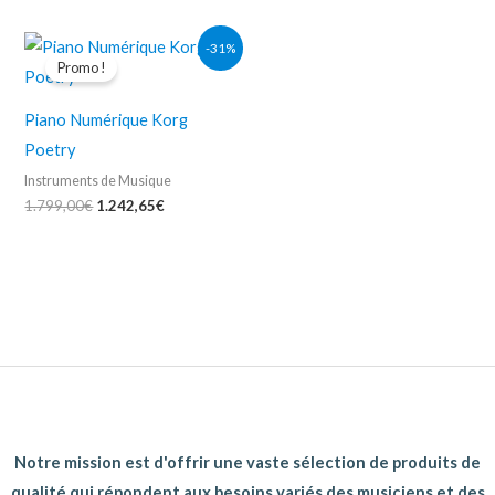
Le
Le
-31%
prix
prix
Promo !
initial
actuel
était :
est :
1.799,00€.
1.242,65€.
Piano Numérique Korg
Poetry
Instruments de Musique
1.799,00
€
1.242,65
€
Notre mission est d'offrir une vaste sélection de produits de
qualité qui répondent aux besoins variés des musiciens et des