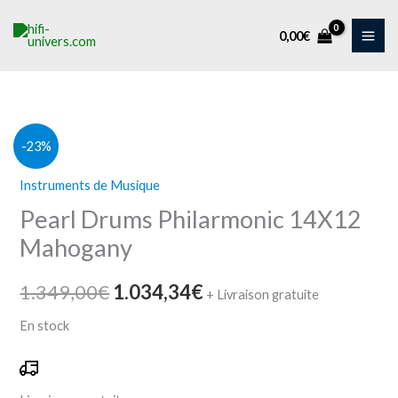
Aller
au
0,00
€
contenu
quantité
Le
Le
-23%
de
prix
prix
Instruments de Musique
Pearl
Pearl Drums Philarmonic 14X12
Drums
initial
actuel
Philarmonic
Mahogany
était :
est :
14X12
1.349,00€.
1.034,34€.
Mahogany
1.349,00
€
1.034,34
€
+ Livraison gratuite
En stock