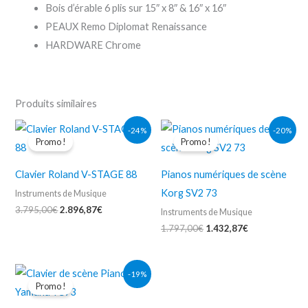
Bois d’érable 6 plis sur 15″ x 8″ & 16″ x 16″
PEAUX Remo Diplomat Renaissance
HARDWARE Chrome
Produits similaires
Le
Le
Le
Le
-24%
-20%
prix
prix
prix
prix
Promo !
Promo !
initial
actuel
initial
actuel
était :
est :
était :
est :
3.795,00€.
2.896,87€.
1.797,00€.
1.432,87€.
Clavier Roland V-STAGE 88
Pianos numériques de scène
Korg SV2 73
Instruments de Musique
3.795,00
€
2.896,87
€
Instruments de Musique
1.797,00
€
1.432,87
€
Le
Le
-19%
prix
prix
Promo !
initial
actuel
était :
est :