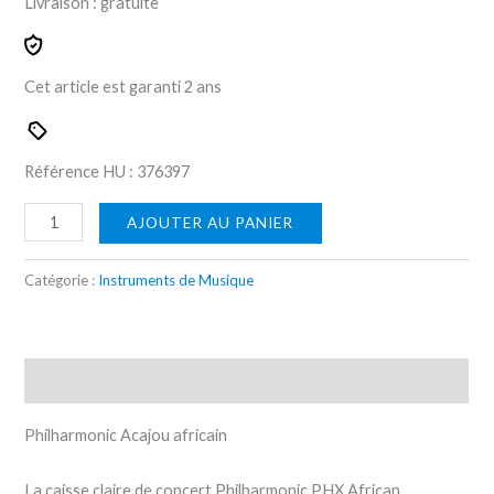
Livraison :
gratuite
Cet article est garanti
2 ans
Référence HU :
376397
AJOUTER AU PANIER
Catégorie :
Instruments de Musique
Description
Philharmonic Acajou africain
La caisse claire de concert Philharmonic PHX African