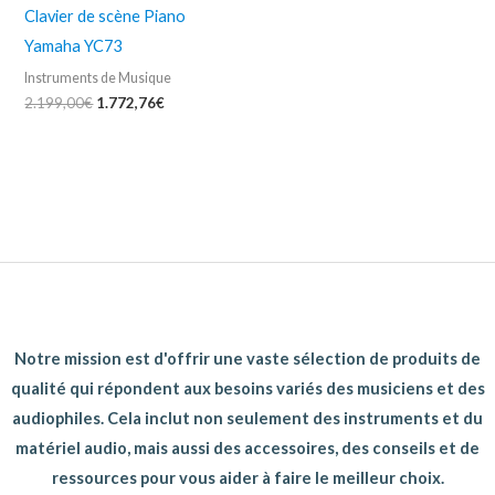
2.199,00€.
1.772,76€.
Clavier de scène Piano
Yamaha YC73
Instruments de Musique
2.199,00
€
1.772,76
€
Notre mission est d'offrir une vaste sélection de produits de
qualité qui répondent aux besoins variés des musiciens et des
audiophiles. Cela inclut non seulement des instruments et du
matériel audio, mais aussi des accessoires, des conseils et de
ressources pour vous aider à faire le meilleur choix.