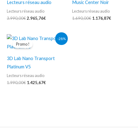
Lecteurs réseau audio
Music Center Noir
Lecteurs réseau audio
Lecteurs réseau audio
3.990,00
€
2.965,76
€
1.690,00
€
1.176,87
€
Le
Le
-28%
prix
prix
Promo !
initial
actuel
était :
est :
1.990,00€.
1.425,67€.
3D Lab Nano Transport
Platinum V5
Lecteurs réseau audio
1.990,00
€
1.425,67
€