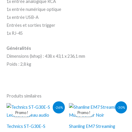
1x entrée analogique RCA
1x entrée numérique optique
1x entrée USB-A
Entrées et sorties trigger
1x RJ-45
Généralités
Dimensions (lxhxp) : 438 x 43,1 x 236,1 mm
Poids : 2,8 kg
Produits similaires
Le
Le
Le
Le
-26%
-30%
prix
prix
prix
prix
Promo !
Promo !
initial
actuel
initial
actuel
était :
est :
était :
est :
3.990,00€.
2.965,76€.
1.690,00€.
1.176,87€.
Technics ST-G30E-S
Shanling EM7 Streaming