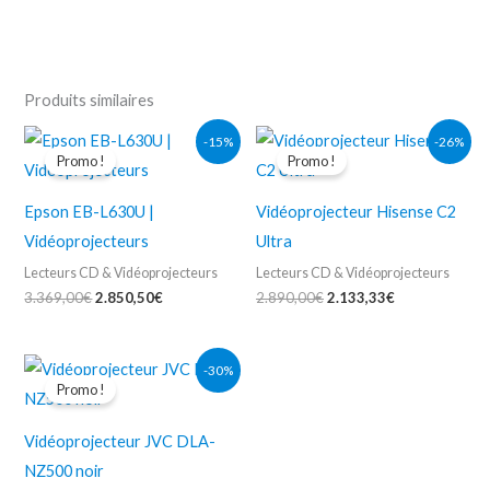
Produits similaires
Le
Le
Le
Le
-15%
-26%
prix
prix
prix
prix
Promo !
Promo !
initial
actuel
initial
actuel
était :
est :
était :
est :
3.369,00€.
2.850,50€.
2.890,00€.
2.133,33€.
Epson EB-L630U |
Vidéoprojecteur Hisense C2
Vidéoprojecteurs
Ultra
Lecteurs CD & Vidéoprojecteurs
Lecteurs CD & Vidéoprojecteurs
3.369,00
€
2.850,50
€
2.890,00
€
2.133,33
€
Le
Le
-30%
prix
prix
Promo !
initial
actuel
était :
est :
5.999,00€.
4.226,87€.
Vidéoprojecteur JVC DLA-
NZ500 noir