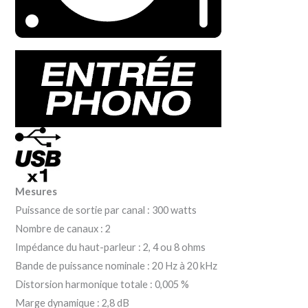
Mesures
Puissance de sortie par canal : 300 watts
Nombre de canaux : 2
Impédance du haut-parleur : 2, 4 ou 8 ohms
Bande de puissance nominale : 20 Hz à 20 kHz
Distorsion harmonique totale : 0,005 %
Marge dynamique : 2,8 dB