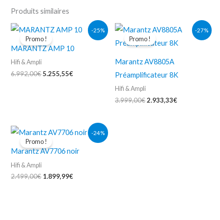
Produits similaires
Le
Le
Le
Le
-25%
-27%
prix
prix
prix
prix
Promo !
Promo !
initial
actuel
initial
actuel
MARANTZ AMP 10
était :
est :
était :
est :
6.992,00€.
5.255,55€.
3.999,00€.
2.933,33€.
Marantz AV8805A
Hifi & Ampli
6.992,00
€
5.255,55
€
Préamplificateur 8K
Hifi & Ampli
3.999,00
€
2.933,33
€
Le
Le
-24%
prix
prix
Promo !
initial
actuel
Marantz AV7706 noir
était :
est :
2.499,00€.
1.899,99€.
Hifi & Ampli
2.499,00
€
1.899,99
€