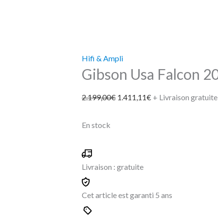
Hifi & Ampli
Gibson Usa Falcon 2
2.199,00
€
1.411,11
€
+ Livraison gratuite
En stock
Livraison :
gratuite
Cet article est garanti
5 ans