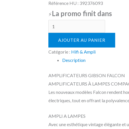
Référence HU :
392376
093
La promo finit dans
⚡
AJOUTER AU PANIER
Catégorie :
Hifi & Ampli
Description
AMPLIFICATEURS GIBSON FALCON
AMPLIFICATEURS À LAMPES COMPAC
Les nouveaux modèles Falcon rendent homm
électriques, tout en offrant la polyvalenc
AMPLI A LAMPES
Avec une esthétique vintage élégante et 