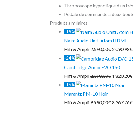
Throboscope hypnotique d’un trém
Pédale de commande à deux bouto
Produits similaires
-19%
Naim Audio Uniti Atom HDMI
Hifi & Ampli
2.590,00
€
2.090,98
€
-24%
Cambridge Audio EVO 150
Hifi & Ampli
2.390,00
€
1.820,20
€
-16%
Marantz PM-10 Noir
Hifi & Ampli
9.990,00
€
8.367,76
€