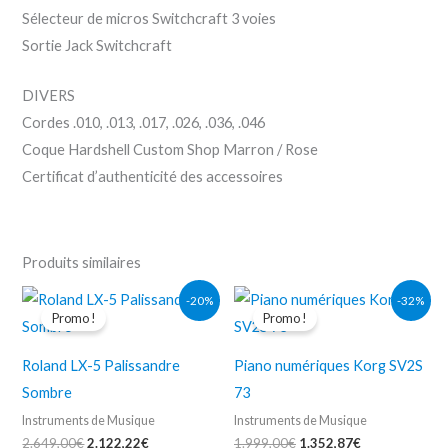
Sélecteur de micros Switchcraft 3 voies
Sortie Jack Switchcraft
DIVERS
Cordes .010, .013, .017, .026, .036, .046
Coque Hardshell Custom Shop Marron / Rose
Certificat d’authenticité des accessoires
Produits similaires
Le
Le
Le
Le
-20%
-32%
prix
prix
prix
prix
Promo !
Promo !
initial
actuel
initial
actuel
était :
est :
était :
est :
2.649,00€.
2.122,22€.
1.999,00€.
1.352,87€.
Roland LX-5 Palissandre
Piano numériques Korg SV2S
Sombre
73
Instruments de Musique
Instruments de Musique
2.649,00
€
2.122,22
€
1.999,00
€
1.352,87
€