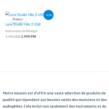
Le
Le
-33%
prix
prix
Promo !
initial
actuel
Lynx Studio Hilo 2 USB
était :
est :
4.499,00€.
2.999,99€.
Instruments de Musique
4.499,00
€
2.999,99
€
Notre mission est d'offrir une vaste sélection de produits de
qualité qui répondent aux besoins variés des musiciens et des
audiophiles. Cela inclut non seulement des instruments et du