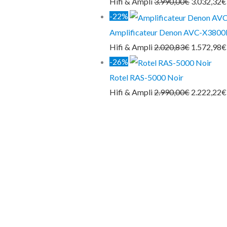
Hifi & Ampli
3.990,00
€
3.032,32
€
-22%
Amplificateur Denon AVC-X380
Hifi & Ampli
2.020,83
€
1.572,98
€
-26%
Rotel RAS-5000 Noir
Hifi & Ampli
2.990,00
€
2.222,22
€