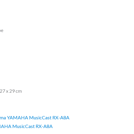
be
 27 x 29 cm
AMAHA MusicCast RX-A8A