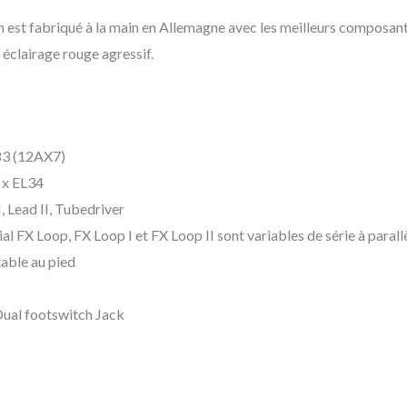
 est fabriqué à la main en Allemagne avec les meilleurs composants
 éclairage rouge agressif.
83 (12AX7)
4 x EL34
, Lead II, Tubedriver
ial FX Loop, FX Loop I et FX Loop II sont variables de série à parall
able au pied
 Dual footswitch Jack