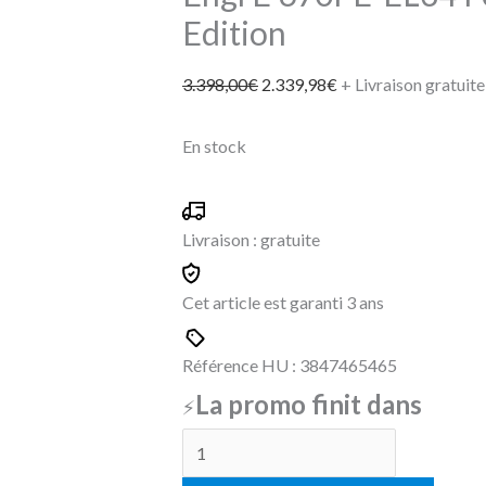
Edition
3.398,00
€
2.339,98
€
+ Livraison gratuite
En stock
Livraison :
gratuite
Cet article est garanti
3 ans
Référence HU :
384746
5465
La promo finit dans
⚡