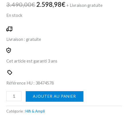
3.490,00
€
2.598,98
€
+ Livraison gratuite
En stock
Livraison :
gratuite
Cet article est garanti
3 ans
Référence HU :
384745
78
AJOUTER AU PANIER
Catégorie :
Hifi & Ampli