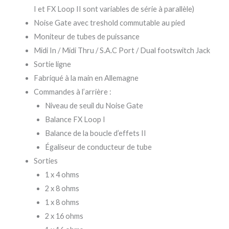
I et FX Loop II sont variables de série à parallèle)
Noise Gate avec treshold commutable au pied
Moniteur de tubes de puissance
Midi In / Midi Thru / S.A.C Port / Dual footswitch Jack
Sortie ligne
Fabriqué à la main en Allemagne
Commandes à l’arrière :
Niveau de seuil du Noise Gate
Balance FX Loop I
Balance de la boucle d’effets II
Égaliseur de conducteur de tube
Sorties
1 x 4 ohms
2 x 8 ohms
1 x 8 ohms
2 x 16 ohms