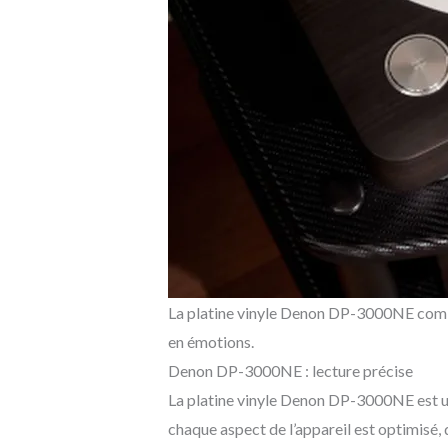
La platine vinyle Denon DP-3000NE combi
en émotions.
Denon DP-3000NE : lecture précise
La platine vinyle Denon DP-3000NE est un 
chaque aspect de l’appareil est optimisé,