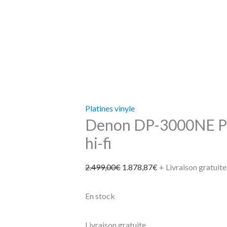
Platines vinyle
Denon DP-3000NE Pla
hi-fi
2.499,00
€
1.878,87
€
+ Livraison gratuite
En stock
Livraison gratuite