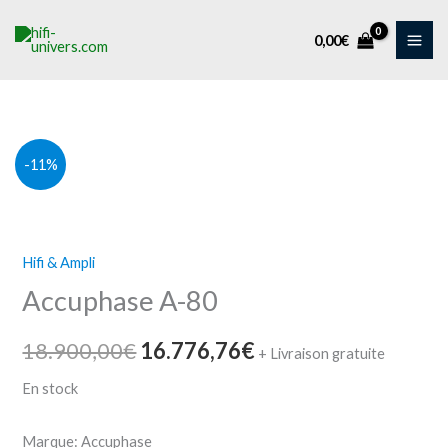
Aller
au
0,00
€
contenu
quantité
Le
Le
-11%
de
prix
prix
Accuphase
A-
initial
actuel
Hifi & Ampli
80
était :
est :
Accuphase A-80
18.900,00€.
16.776,76€.
18.900,00
€
16.776,76
€
+ Livraison gratuite
En stock
Marque: Accuphase