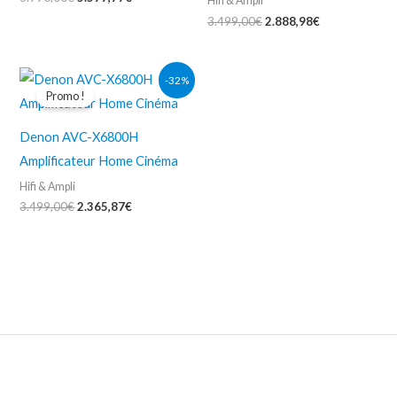
Hifi & Ampli
3.499,00
€
2.888,98
€
Le
Le
-32%
prix
prix
Promo !
initial
actuel
était :
est :
3.499,00€.
2.365,87€.
Denon AVC-X6800H
Amplificateur Home Cinéma
Hifi & Ampli
3.499,00
€
2.365,87
€