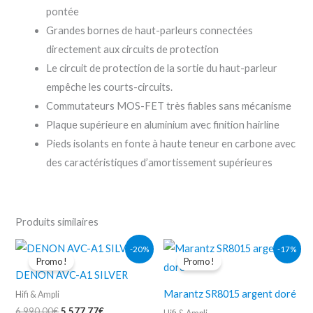
pontée
Grandes bornes de haut-parleurs connectées
directement aux circuits de protection
Le circuit de protection de la sortie du haut-parleur
empêche les courts-circuits.
Commutateurs MOS-FET très fiables sans mécanisme
Plaque supérieure en aluminium avec finition hairline
Pieds isolants en fonte à haute teneur en carbone avec
des caractéristiques d’amortissement supérieures
Produits similaires
Le
Le
Le
Le
-20%
-17%
prix
prix
prix
prix
Promo !
Promo !
initial
actuel
initial
actuel
DENON AVC-A1 SILVER
était :
est :
était :
est :
6.990,00€.
5.577,77€.
3.499,00€.
2.888,98€.
Marantz SR8015 argent doré
Hifi & Ampli
6.990,00
€
5.577,77
€